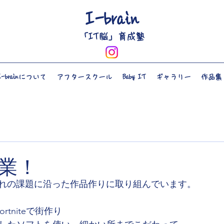
I-brain
​「IT脳」育成塾
I-brainについて
アフタースクール
Baby IT
ギャラリー
作品集
業！
れの課題に沿った作品作りに取り組んでいます。
r Fortniteで街作り