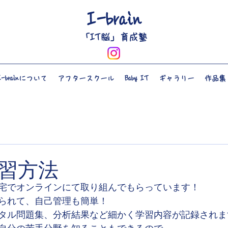
I-brain
​「IT脳」育成塾
I-brainについて
アフタースクール
Baby IT
ギャラリー
作品集
習方法
宅でオンラインにて取り組んでもらっています！
られて、自己管理も簡単！
タル問題集、分析結果など細かく学習内容が記録されま